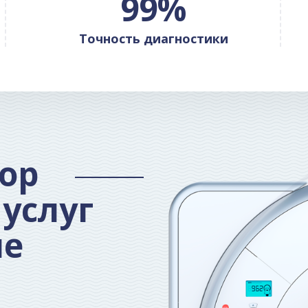
99
%
Точность диагностики
ор
услуг
ие