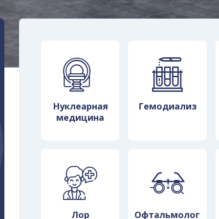
Нуклеарная
Гемодиализ
медицина
квалифицир
o Medical Cl
Лор
Офтальмолог