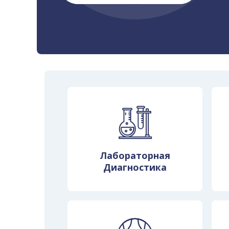
Наша клиника 
В подраз
клиницисты-не
нуклеарно
Лабораторная
Диагностика