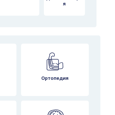
ы
я
, доступные на
ециалисты
инологи, врачи
альмологи,
Ортопедия