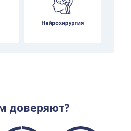
я
Нейрохирургия
м доверяют?