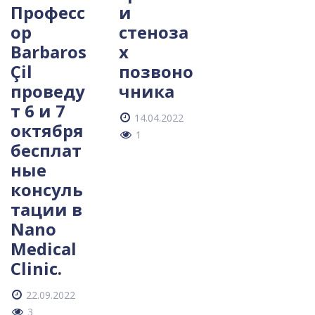
Професс
и
ор
стеноза
Barbaros
х
Çil
позвоно
проведу
чника
т 6 и 7
14.04.2022
октября
1
бесплат
ные
консуль
тации в
Nano
Medical
Clinic.
22.09.2022
3