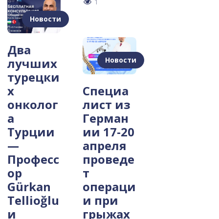
1
Новости
Два
Новости
лучших
турецки
х
Специа
онколог
лист из
а
Герман
Турции
ии 17-20
—
апреля
Професс
проведе
ор
т
Gürkan
операци
Tellioğlu
и при
и
грыжах