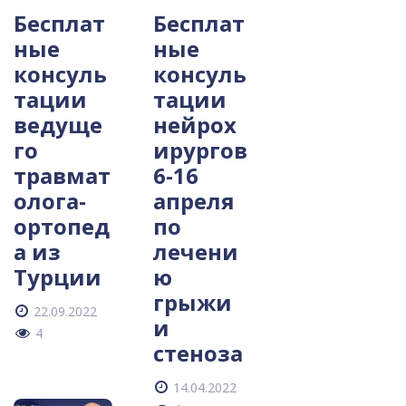
Бесплат
Бесплат
ные
ные
консуль
консуль
тации
тации
ведуще
нейрох
го
ирургов
травмат
6-16
олога-
апреля
ортопед
по
а из
лечени
Турции
ю
грыжи
22.09.2022
и
4
стеноза
14.04.2022